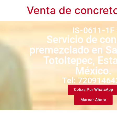
Venta de concret
IS-0611-1F
Servicio de con
premezclado en Sa
Totoltepec, Est
México.
Tel: 72091464
Cotiza Por WhatsApp
Marcar Ahora