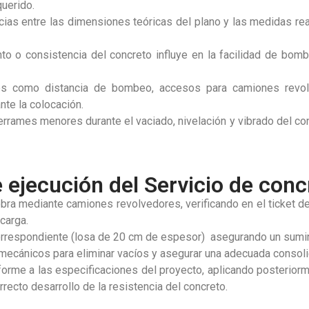
uerido.
encias entre las dimensiones teóricas del plano y las medidas
ento o consistencia del concreto influye en la facilidad de b
res como distancia de bombeo, accesos para camiones revol
te la colocación.
errames menores durante el vaciado, nivelación y vibrado del co
 ejecución del Servicio de con
a mediante camiones revolvedores, verificando en el ticket de 
carga.
rrespondiente (losa de 20 cm de espesor) asegurando un suminis
mecánicos para eliminar vacíos y asegurar una adecuada consoli
forme a las especificaciones del proyecto, aplicando posterior
orrecto desarrollo de la resistencia del concreto.