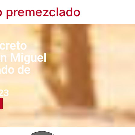
o premezclado
creto
n Miguel
ado de
23