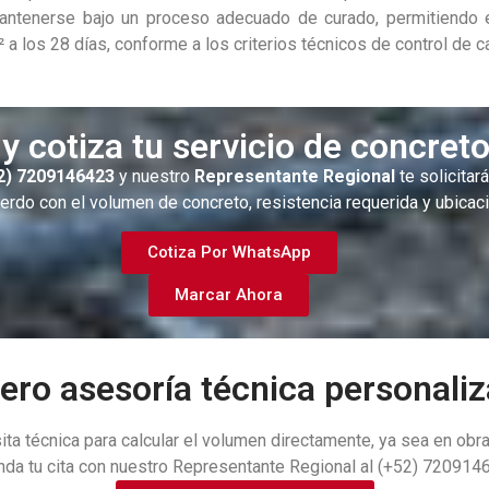
mantenerse bajo un proceso adecuado de curado, permitiendo e
 a los 28 días, conforme a los criterios técnicos de control de c
y cotiza tu servicio de concre
2) 7209146423
y nuestro
Representante Regional
te solicitar
erdo con el volumen de concreto, resistencia requerida y ubicaci
Cotiza Por WhatsApp
Marcar Ahora
iero asesoría técnica personaliz
sita técnica para calcular el volumen directamente, ya sea en o
nda tu cita con nuestro Representante Regional al (+52) 720914