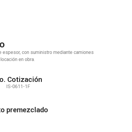
do
e espesor, con suministro mediante camiones
locación en obra.
o. Cotización
IS-0611-1F
eto premezclado