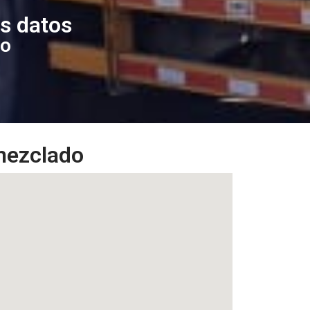
es datos
to
emezclado