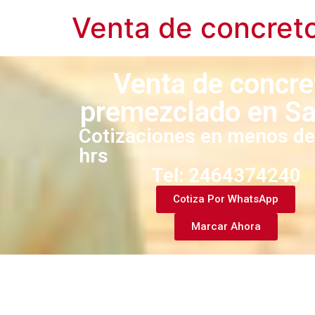
Venta de concret
Venta de concre
premezclado en Sal
Cotizaciones en menos de
hrs
Tel: 2464374240​
Cotiza Por WhatsApp
Marcar Ahora