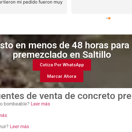
urtieron mi pedido fueron muy 
tentos, el servicio es muy 
ueno y puntual
esto en menos de 48 horas para
premezclado en Saltillo
Cotiza Por WhatsApp
Marcar Ahora
entes de venta de concreto pre
00 o bombeable?
Leer más
más
ruir?
Leer más