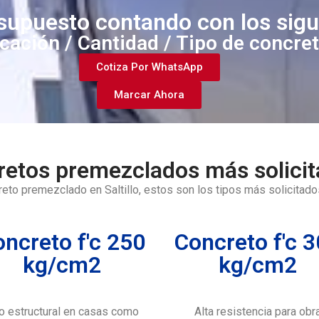
esupuesto contando con los sig
cación / Cantidad / Tipo de concre
Cotiza Por WhatsApp
Marcar Ahora
etos premezclados más solicita
reto premezclado en Saltillo, estos son los tipos más solicitado
ncreto f'c 250
Concreto f'c 
kg/cm2
kg/cm2
o estructural en casas como
Alta resistencia para obr