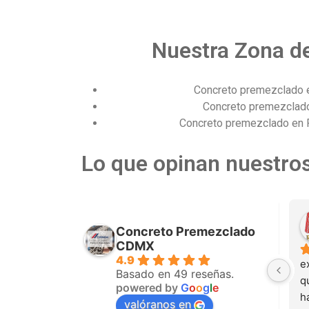
Nuestra Zona de
Concreto premezclado 
Concreto premezclad
Concreto premezclado en 
Lo que opinan nuestros
Misael Torres
Concreto Premezclado
meses
el año pasado
CDMX
4.9
o muy amable 
Excelente servicio, precio y 
e
Basado en 49 reseñas.
es el material 
atención al cliente. Sin duda en 
q
powered by
G
o
o
g
l
e
nte de primera 
mi empresa ya es nuestro 
h
valóranos en