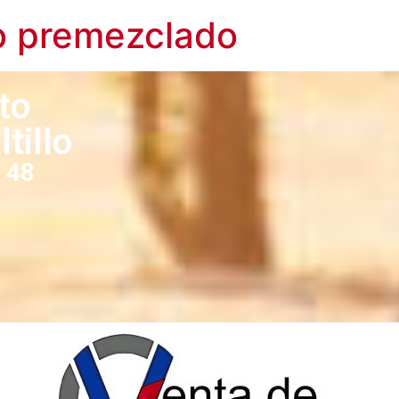
o premezclado
to
tillo
 48