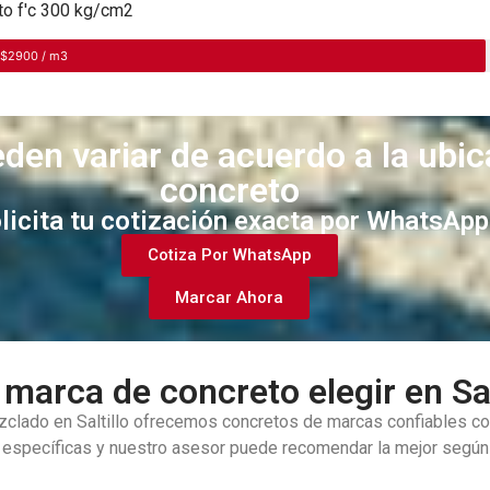
to f'c 300 kg/cm2
 $2900 / m3
den variar de acuerdo a la ubic
concreto
licita tu cotización exacta por WhatsApp
Cotiza Por WhatsApp
Marcar Ahora
marca de concreto elegir en Sal
ezclado en Saltillo ofrecemos concretos de marcas confiables c
 específicas y nuestro asesor puede recomendar la mejor según la 