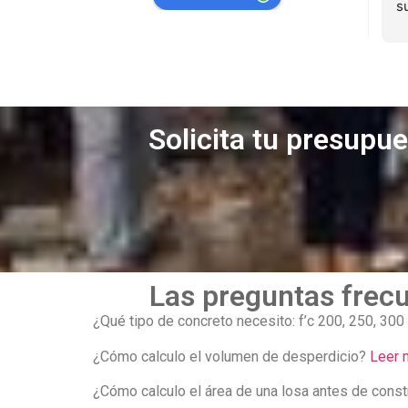
al 100%
principal proveedor
s
a
b
Solicita tu presupu
Las preguntas frecu
¿Qué tipo de concreto necesito: f’c 200, 250, 3
¿Cómo calculo el volumen de desperdicio?
Leer 
¿Cómo calculo el área de una losa antes de const