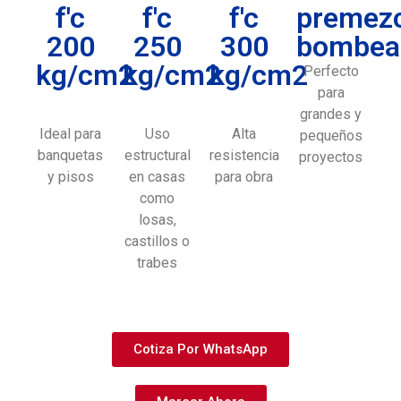
f'c
f'c
f'c
premez
200
250
300
bombea
kg/cm2
kg/cm2
kg/cm2
Perfecto
para
grandes y
Ideal para
Uso
Alta
pequeños
banquetas
estructural
resistencia
proyectos
y pisos
en casas
para obra
como
losas,
castillos o
trabes
Cotiza Por WhatsApp