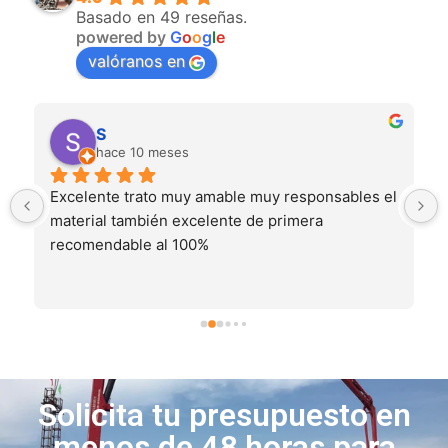
Basado en 49 reseñas.
powered by
G
o
o
g
l
e
valóranos en
S
hace 10 meses
Excelente trato muy amable muy responsables el 
material también excelente de primera 
recomendable al 100%
Solicita tu presupuesto en
menos de 48 horas para