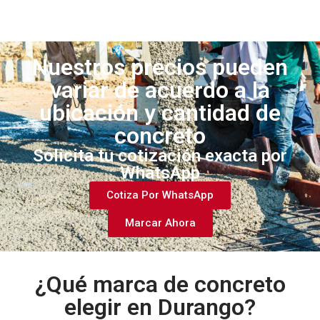
Nuestros precios pueden
variar de acuerdo a la
ubicación y cantidad de
concreto
Solicita tu cotización exacta por
WhatsApp
Cotiza Por WhatsApp
Marcar Ahora
¿Qué marca de concreto
elegir en Durango?