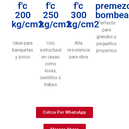
f'c
f'c
f'c
premez
200
250
300
bombea
kg/cm2
kg/cm2
kg/cm2
Perfecto
para
grandes y
Ideal para
Uso
Alta
pequeños
banquetas
estructural
resistencia
proyectos
y pisos
en casas
para obra
como
losas,
castillos o
trabes
Cotiza Por WhatsApp