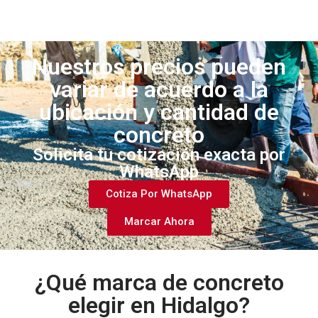
Nuestros precios pueden
variar de acuerdo a la
ubicación y cantidad de
concreto
Solicita tu cotización exacta por
WhatsApp
Cotiza Por WhatsApp
Marcar Ahora
¿Qué marca de concreto
elegir en Hidalgo?