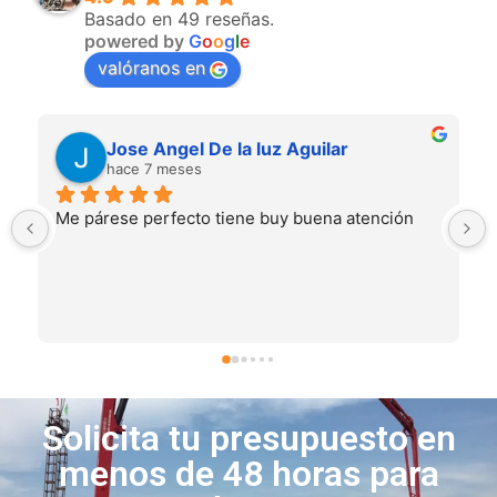
Basado en 49 reseñas.
powered by
G
o
o
g
l
e
valóranos en
Jose Angel De la luz Aguilar
S
hace 7 meses
hace 10 
ese perfecto tiene buy buena atención
Excelente trat
material tambi
recomendable 
Solicita tu presupuesto en
menos de 48 horas para