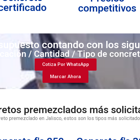
certificado
competitivos
esupuesto contando con los sig
cación / Cantidad / Tipo de concre
Cotiza Por WhatsApp
Marcar Ahora
etos premezclados más solicit
reto premezclado en Jalisco, estos son los tipos más solicitado