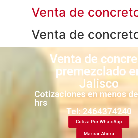
Venta de concret
Venta de concret
Venta de concre
premezclado e
Jalisco
Cotizaciones en menos de
hrs
Tel: 2464374240​
Cotiza Por WhatsApp
Marcar Ahora