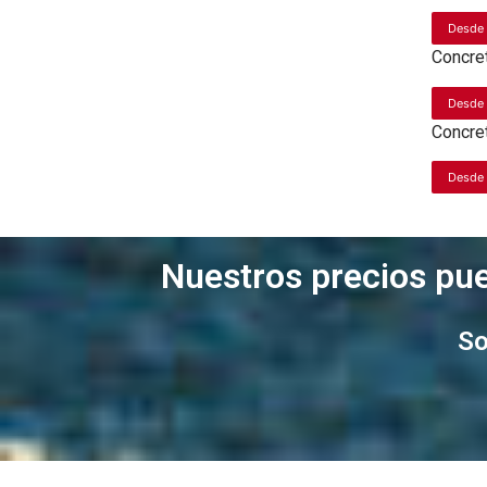
Desde
Concre
Desde
Concre
Desde
Nuestros precios pue
So