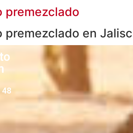
o premezclado
o premezclado en Jalis
to
n
 48