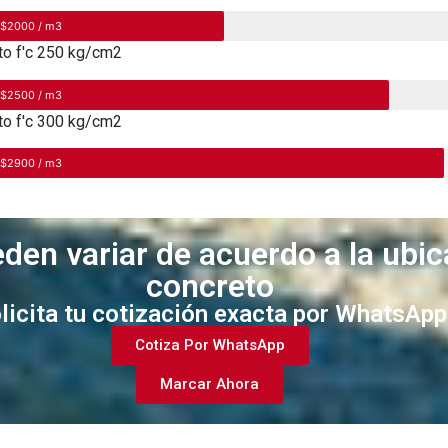
 $2000 / m3
to f'c 250 kg/cm2
 $2500 / m3
to f'c 300 kg/cm2
 $2900 / m3
den variar de acuerdo a la ubic
concreto
licita tu cotización exacta por WhatsApp
Cotiza Por WhatsApp
Marcar Ahora