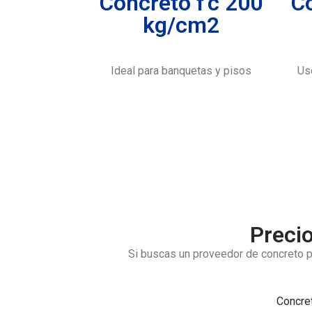
Concreto f'c 200
Co
kg/cm2
Ideal para banquetas y pisos
Us
Preci
Si buscas un proveedor de concreto p
Concre