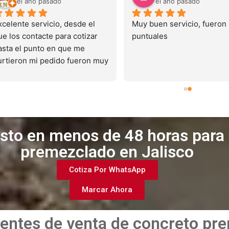
el año pasado
el año pasado
xcelente servicio, desde el 
Muy buen servicio, fueron 
ue los contacte para cotizar 
puntuales
asta el punto en que me 
urtieron mi pedido fueron muy 
tentos, el servicio es muy 
ueno y puntual
esto en menos de 48 horas para
premezclado en Jalisco
Cotiza Por WhatsApp
Marcar Ahora
entes de venta de concreto pr