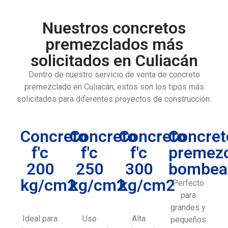
Nuestros concretos
premezclados más
solicitados en Culiacán
Dentro de nuestro servicio de venta de concreto
premezclado en Culiacán, estos son los tipos más
solicitados para diferentes proyectos de construcción:
Concreto
Concreto
Concreto
Concret
f'c
f'c
f'c
premez
200
250
300
bombea
kg/cm2
kg/cm2
kg/cm2
Perfecto
para
grandes y
Ideal para
Uso
Alta
pequeños