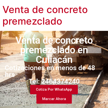
Venta de concreto
premezclado
Venta de concreto
premezclado en
Culiacán
Cotizaciones en menos de 48
hrs
Tel: 2464374240​
Cotiza Por WhatsApp
Marcar Ahora