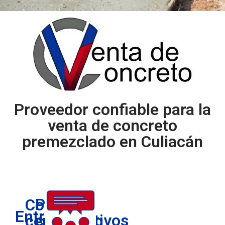
Proveedor confiable para la
venta de concreto
premezclado en Culiacán
Precios
Concreto
Entrega
competitivos
certificado