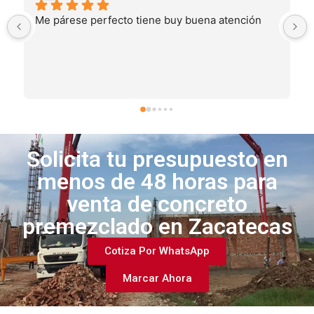
ción
Excelente trato muy amable muy responsables el 
material también excelente de primera 
recomendable al 100%
Solicita tu presupuesto en
menos de 48 horas para
venta de concreto
premezclado en Zacatecas
Cotiza Por WhatsApp
Marcar Ahora