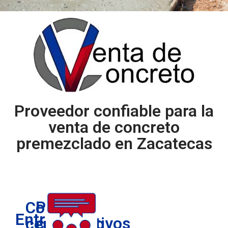
Proveedor confiable para la
venta de concreto
premezclado en Zacatecas
Precios
Concreto
Entrega
competitivos
certificado