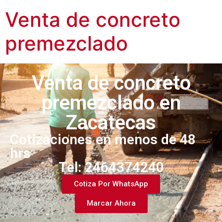
Venta de concreto
premezclado
Venta de concreto
premezclado en
Zacatecas
Cotizaciones en menos de 48
hrs
Tel: 2464374240​
Cotiza Por WhatsApp
Marcar Ahora