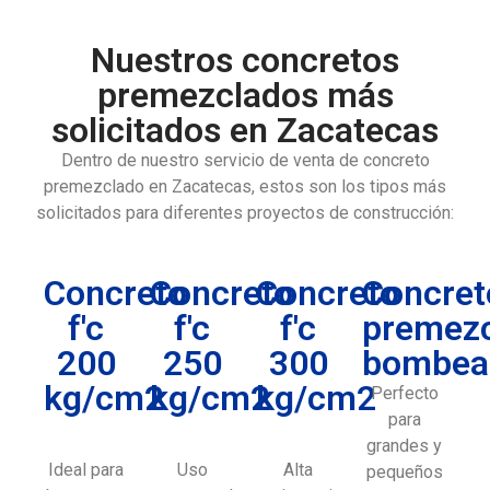
Nuestros concretos
premezclados más
solicitados en Zacatecas
Dentro de nuestro servicio de venta de concreto
premezclado en Zacatecas, estos son los tipos más
solicitados para diferentes proyectos de construcción:
Concreto
Concreto
Concreto
Concret
f'c
f'c
f'c
premez
200
250
300
bombea
kg/cm2
kg/cm2
kg/cm2
Perfecto
para
grandes y
Ideal para
Uso
Alta
pequeños